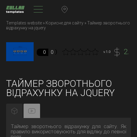
Templates website
»
Корисне для сайту
» Таймер зворотнього
відрахунку на jquery
2.
0
0
v.1.0
ТАЙМЕР ЗВОРОТНЬОГО
ВІДРАХУНКУ НА JQUERY
Таймер зворотнього відрахунку для сайту. Як
правило використовуюють для відліку до певної
події.